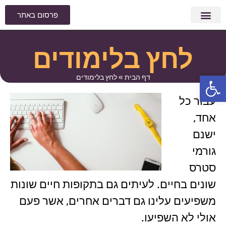
פרסום באתר
מצבים בחיים
הפגת מתח וחרדה
סוגי חרדות
למה מרגישים לחץ וחרדה?
תופעות פיזיולוגיות
לחץ בלימודים
פתח סרגל נגישות
דף הבית
»
לחץ בלימודים
עבור כל
אחד,
ישנם
גורמי
סטרס
שונים בחיים. לעיתים גם בתקופות חיים שונות
משפיעים עלינו גם דברים אחרים, אשר פעם
אולי לא השפיעו.